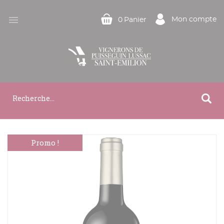

Mon compte
0
Panier
Promo !