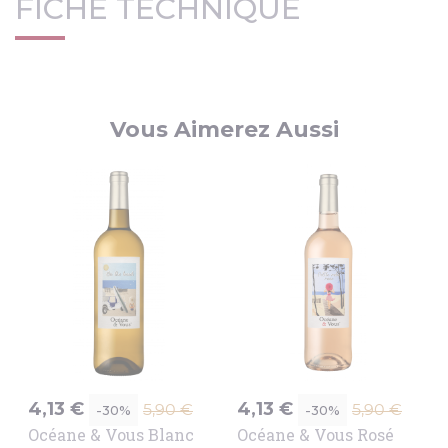
FICHE TECHNIQUE
Vous Aimerez Aussi
mo
Promo
!
Prix
Prix
Prix
Prix
4,13 €
4,13 €
-30%
5,90 €
-30%
5,90 €
de
de
Océane & Vous Blanc
Océane & Vous Rosé
base
base