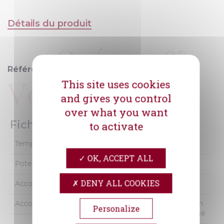
Détails du produit
Océane &
Référence
Vous Rouge
This site uses cookies
and gives you control
over what you want
Fiche technique
to activate
Température De Service
14-16°
OK, ACCEPT ALL
Potentiel De Garde
1 à 2 ans
DENY ALL COOKIES
Accords Mets & Vins
Barbecue
Accords Mets & Vins
Apéritif, tapas, table con
Personalize
viviale, grillade, fromage