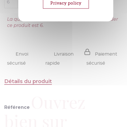
AJOUTER AU PANIER
Privacy policy
La quantité minimale pour pouvoir commander
ce produit est 6.
Envoi
Livraison
Paiement
sécurisé
rapide
sécurisé
Détails du produit
Ouvrez
Référence
bien sur