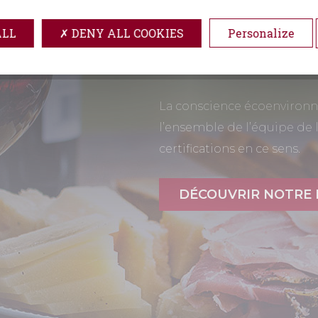
pilotés par une équipe conj
ALL
DENY ALL COOKIES
Personalize
élève les vins puis produit
qui reflètent notre travail 
La conscience écoenvironne
l’ensemble de l’équipe de 
certifications en ce sens.
DÉCOUVRIR NOTRE 