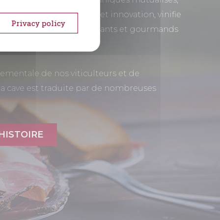
uguant talent, tradition et innovation, vinifie
Privacy policy
 des vins accessibles, plaisants et gourmands
quotidien.
mentale de nos viticulteurs et de
la cave est traduite par de nombreuses
HISTOIRE