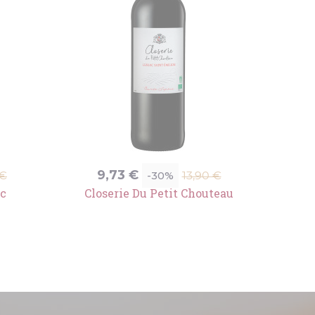
Prix
Prix
9,73 €
-30%
 €
13,90 €
de
nc
Closerie Du Petit Chouteau
e
base