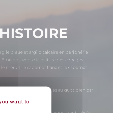
HISTOIRE
rgile bleue et argilo calcaire en périphérie
-Emilion favorise la culture des cépages
 le merlot, le cabernet franc et le cabernet
mpliqués, suivis et conseillés au quotidien par
 you want to
vendange, des moyens techniques mutualisés,