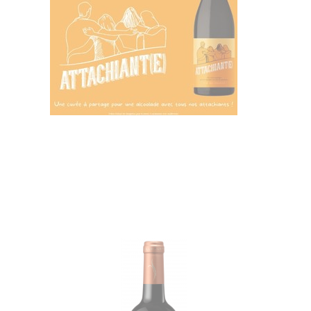
Promo
Promo
!
!