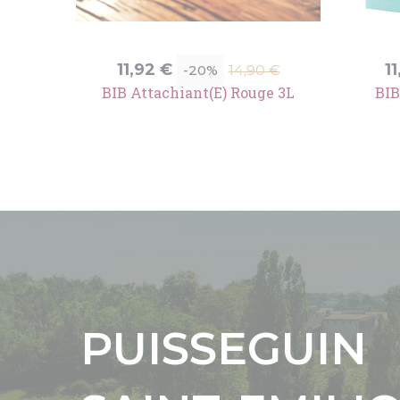
Prix
Prix
Pr
11,92 €
1
-20%
€
14,90 €
de
é
BIB Attachiant(e) Rouge 3L
BIB
base
Précédent
MONTAGNE
SAINT-EMILI