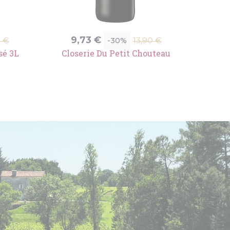
Prix
Prix
P
9,73 €
-30%
0 €
13,90 €
de
sé 3L
Closerie Du Petit Chouteau
e
base
Suivant