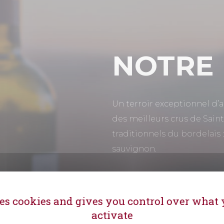
NOTRE 
Un terroir exceptionnel d’a
des meilleurs crus de Saint
traditionnels du bordelais :
sauvignon.
Nos 160 viticulteurs sont i
nos techniciens.
ses cookies and gives you control over what
activate
Après la réception de la 