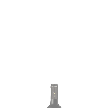
Promo
Promo
!
!