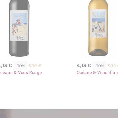
rix
Prix
Prix
Prix
,13 €
4,13 €
-30%
-30%
5,90 €
5,90
de
de
céane & Vous Rouge
Océane & Vous Bla
base
bas