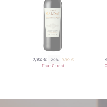
Prix
Prix
P
7,92 €
4
-20%
€
9,90 €
de
é
Haut Gardat
O
base