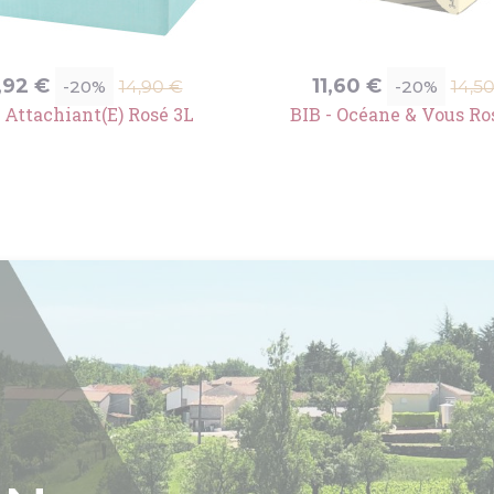
ix
Prix
Prix
Prix
1,92 €
11,60 €
-20%
-20%
14,90 €
14,5
de
de
 Attachiant(e) Rosé 3L
BIB - Océane & Vous Ro
base
bas
ON