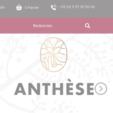
+33 (0) 5 57 55 50 45
te
0
Panier