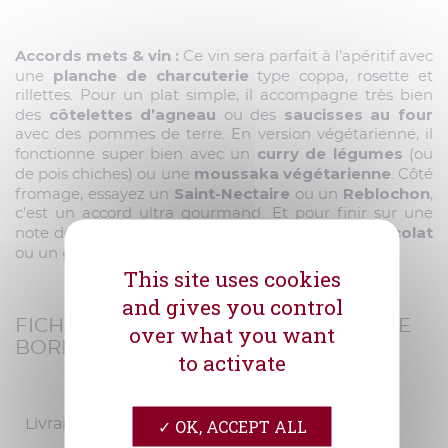
Accords mets & vin :
Ce vin sera parfait à l’apéritif avec
planche de charcuterie
une
type coppa, rosette et
rillettes. Pour un plat simple, il accompagne très bien
côtelettes d’agneau
saucisses au four
des
ou des
avec des pommes de terre. En version végétarienne, il
curry de légumes
fonctionne super bien avec un
(ou
moussaka végétarienne
de pois chiches) ou une
. Côté
Saint-Nectaire
Reblochon
fromage, essayez un
ou un
,
c’est un accord ultra gourmand. Et pour finir sur une
poire au chocolat
note douce, il ira très bien avec une
gâteau aux noix
ou un
.
This site uses cookies
and gives you control
FICHE TECHNIQUE ANTHESE CÔTES DE
over what you want
BORDEAUX 2018
to activate
OK, ACCEPT ALL
Livraison offerte dès 190€ d'achat.