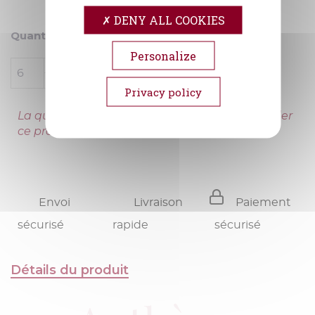
DENY ALL COOKIES
Quantité
Personalize
AJOUTER AU PANIER
Privacy policy
La quantité minimale pour pouvoir commander
ce produit est 6.
Envoi
Livraison
Paiement
sécurisé
rapide
sécurisé
Détails du produit