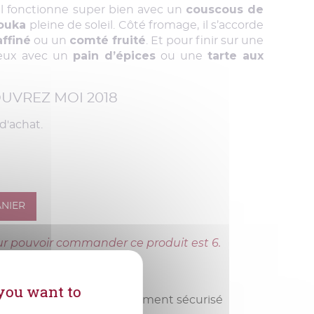
couscous de
il fonctionne super bien avec un
ouka
pleine de soleil. Côté fromage, il s’accorde
ffiné
comté fruité
ou un
. Et pour finir sur une
pain d’épices
tarte aux
cieux avec un
ou une
UVREZ MOI 2018
d'achat.
ANIER
r pouvoir commander ce produit est 6.
 you want to
Livraison rapide
Paiement sécurisé