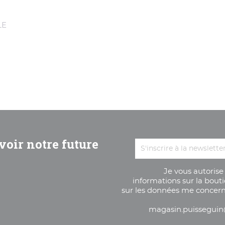
LE
voir notre future
Je vous autorise
informations sur la bout
sur les données me concern
magasin.puisseguin@