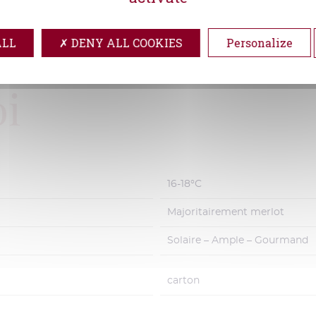
ALL
DENY ALL COOKIES
Personalize
i
16-18°C
Majoritairement merlot
Solaire – Ample – Gourmand
carton