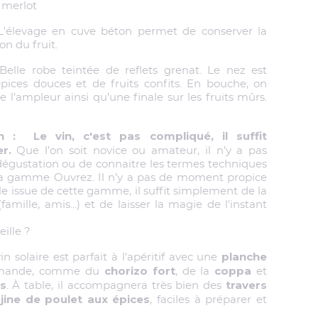
 merlot
L'élevage en cuve béton permet de conserver la
on du fruit.
Belle robe teintée de reflets grenat. Le nez est
épices douces et de fruits confits. En bouche, on
e l’ampleur ainsi qu’une finale sur les fruits mûrs.
vin : Le vin, c'est pas compliqué, il suffit
er.
Que l’on soit novice ou amateur, il n’y a pas
dégustation ou de connaitre les termes techniques
 la gamme Ouvrez. Il n’y a pas de moment propice
le issue de cette gamme, il suffit simplement de la
amille, amis...) et de laisser la magie de l'instant
ille ?
planche
n solaire est parfait à l’apéritif avec une
chorizo fort
coppa
mande, comme du
, de la
et
s
travers
. À table, il accompagnera très bien des
ajine de poulet aux épices
, faciles à préparer et