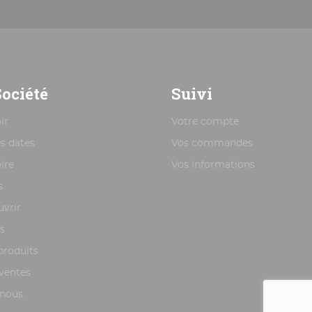
Société
Suivi
ir
Votre compte
s dates
Vos commandes
ire
Vos informations
s
vrir
s
produits
 ventes
-nous