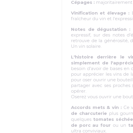
Cépages :
majoritairement
Vinification et élevage :
fraîcheur du vin et l'expressi
Notes de dégustation :
expressif, sur des notes d’
retrouve de la générosité, d
Un vin solaire.
L'histoire derrière le 
simplement de l'appréci
besoin d’avoir de bases en 
pour apprécier les vins de
pour oser ouvrir une bouteil
partager avec ses proches (f
opérer.
Oserez vous ouvrir une boute
Accords mets & vin :
Ce vi
de charcuterie
plus gour
tomates séchée
quelques
de porc au four
t
ou un
ultra conviviaux.