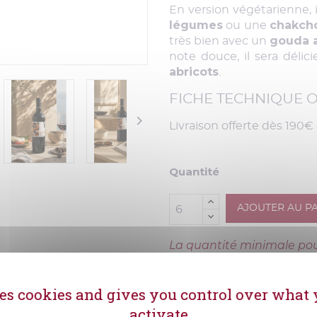
En version végétarienne, 
légumes
chakch
ou une
gouda a
très bien avec un
note douce, il sera déli
abricots
.
FICHE TECHNIQUE O

Livraison offerte dès 190€ 
Quantité
AJOUTER AU P
La quantité minimale pou
ses cookies and gives you control over what
Envoi sécurisé
activate