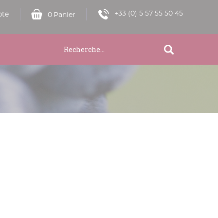
+33 (0) 5 57 55 50 45
te
0
Panier