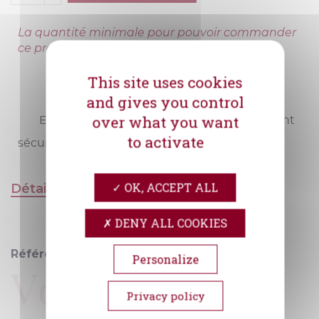
La quantité minimale pour pouvoir commander
ce produit est 6.
This site uses cookies
and gives you control
over what you want
Envoi
Livraison
Paiement
to activate
sécurisé
rapide
sécurisé
OK, ACCEPT ALL
Détails du produit
Océane &
DENY ALL COOKIES
Référence
Personalize
Vous Rosé
Privacy policy