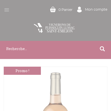

Mon compte
0
Panier
Promo !