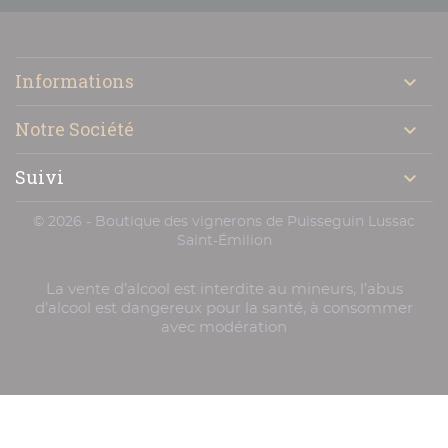

Informations

Notre Société

Suivi

© 2026 - Boutique des vignerons de Puisseguin Lussac
Saint-Émilion
La vente d’alcool est interdite au mineurs, l’abus
d’alcool est dangereux pour la santé, à consommer
avec modération