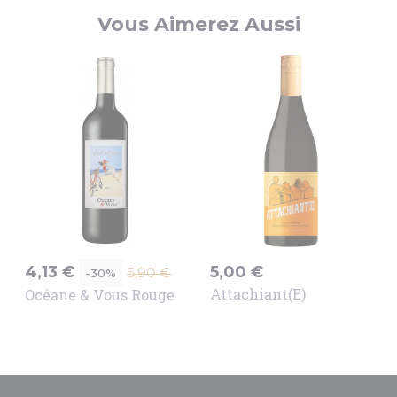
Vous Aimerez Aussi
mo
Promo
!
Prix
Prix
Prix
4,13 €
5,00 €
-30%
5,90 €
de
Attachiant(e)
Océane & Vous Rouge
base