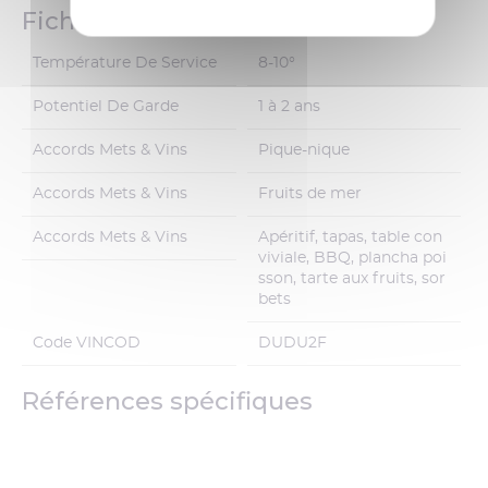
Fiche technique
Température De Service
8-10°
Potentiel De Garde
1 à 2 ans
Accords Mets & Vins
Pique-nique
Accords Mets & Vins
Fruits de mer
Accords Mets & Vins
Apéritif, tapas, table con
viviale, BBQ, plancha poi
sson, tarte aux fruits, sor
bets
Code VINCOD
DUDU2F
Références spécifiques