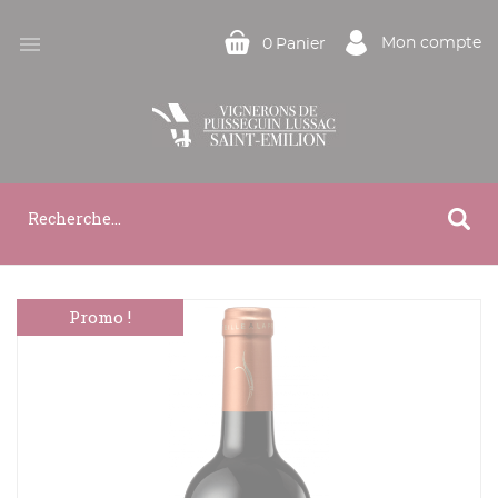

Mon compte
0
Panier
Promo !