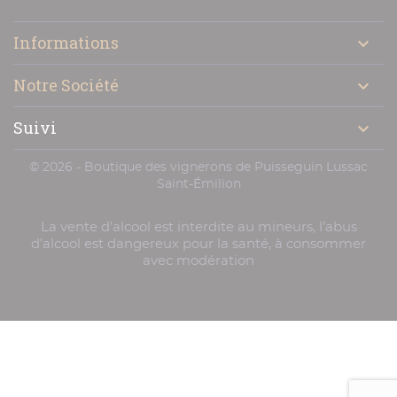

Informations

Notre Société

Suivi

© 2026 - Boutique des vignerons de Puisseguin Lussac
Saint-Émilion
La vente d’alcool est interdite au mineurs, l’abus
d’alcool est dangereux pour la santé, à consommer
avec modération