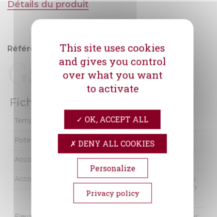
Détails du produit
Haut
This site uses cookies
Référence
Gardat
and gives you control
over what you want
to activate
Fiche technique
OK, ACCEPT ALL
Température De Service
16-18°
Potentiel De Garde
2 à 6 ans
DENY ALL COOKIES
Accords Mets & Vins
Barbecue
Personalize
Accords Mets & Vins
Viandes blanches et rou
ges, poissons snackés, fr
Privacy policy
omages doux
Élevage
Cuves inox et béton, bois